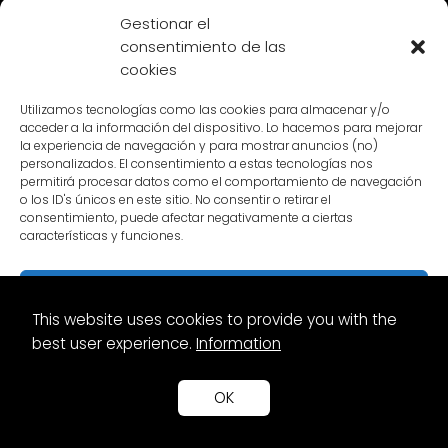
Gestionar el
consentimiento de las
cookies
Utilizamos tecnologías como las cookies para almacenar y/o
acceder a la información del dispositivo. Lo hacemos para mejorar
la experiencia de navegación y para mostrar anuncios (no)
personalizados. El consentimiento a estas tecnologías nos
permitirá procesar datos como el comportamiento de navegación
o los ID's únicos en este sitio. No consentir o retirar el
consentimiento, puede afectar negativamente a ciertas
características y funciones.
Aceptar
This website uses cookies to provide you with the
Denegar
best user experience.
Information
Ver preferencias
OK
Política de Cookies
Política de privacidad