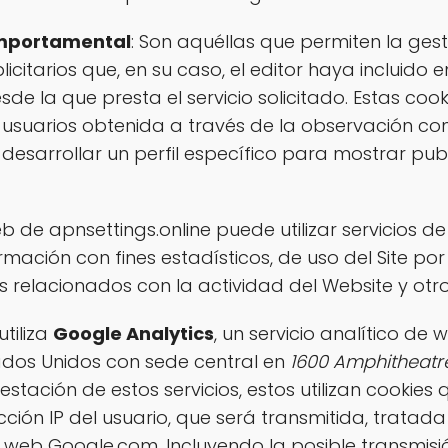
omportamental
: Son aquéllas que permiten la ges
licitarios que, en su caso, el editor haya incluido
de la que presta el servicio solicitado. Estas co
usuarios obtenida a través de la observación co
desarrollar un perfil específico para mostrar pub
eb de apnsettings.online puede utilizar servicios d
mación con fines estadísticos, de uso del Site por
s relacionados con la actividad del Website y otros
utiliza
Google Analytics
, un servicio analítico de
tados Unidos con sede central en
1600 Amphitheatr
estación de estos servicios, estos utilizan cookies 
rección IP del usuario, que será transmitida, tra
la web Google.com. Incluyendo la posible transmis