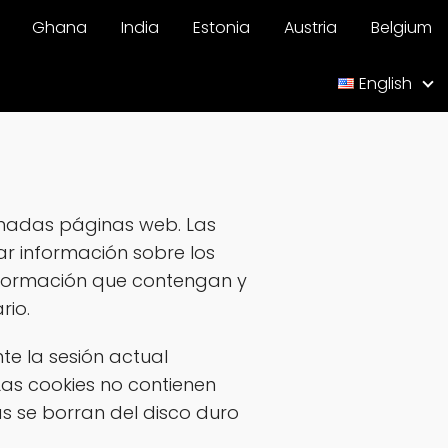
Ghana
India
Estonia
Austria
Belgium
English
inadas páginas web. Las
r información sobre los
nformación que contengan y
rio.
te la sesión actual
as cookies no contienen
s se borran del disco duro