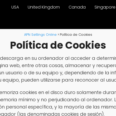
USA
United Kingdom
Canada
Singapore
APN Settings Online
Política de Cookies
Política de Cookies
se descarga en su ordenador al acceder a determ
ina web, entre otras cosas, almacenar y recupera
n usuario o de su equipo y, dependiendo de la i
u equipo, pueden utilizarse para reconocer al usua
emoriza cookies en el disco duro solamente duran
moria mínimo y no perjudicando al ordenador. L
ón personal específica, y la mayoría de las misma
avegador (las denominadas cookies de sesión).