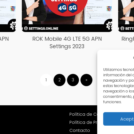
 APN
ROK Mobile 4G LTE 5G APN
Ring
Settings 2023
Utilizamos tecno
información del 
1
2
3
»
navegación y par
estas tecnología
navegación o los I
consentimiento, 
funciones.
Política de Cookies
Acept
Política de Privacidad
Contacto