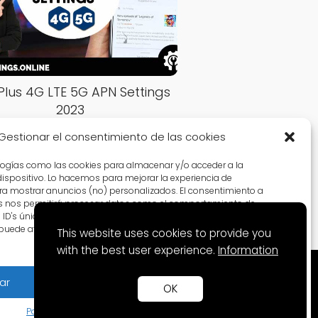
Plus 4G LTE 5G APN Settings
2023
Gestionar el consentimiento de las cookies
logías como las cookies para almacenar y/o acceder a la
dispositivo. Lo hacemos para mejorar la experiencia de
a mostrar anuncios (no) personalizados. El consentimiento a
s nos permitirá procesar datos como el comportamiento de
D's únicos en este sitio. No consentir o retirar el
puede afectar negativamente a ciertas características y
This website uses cookies to provide you
with the best user experience.
Information
ar
Denegar
Ver preferencias
OK
Política de Cookies
Política de privacidad