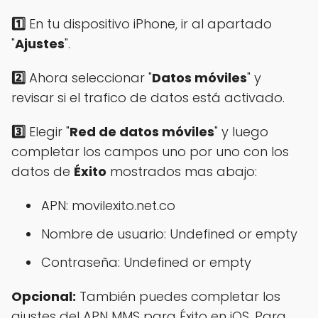
1️⃣
En tu dispositivo iPhone, ir al apartado
"
Ajustes
".
2️⃣
Ahora seleccionar "
Datos móviles
" y
revisar si el trafico de datos está activado.
3️⃣
Elegir "
Red de datos móviles
" y luego
completar los campos uno por uno con los
datos de
Éxito
mostrados mas abajo:
APN: movilexito.net.co
Nombre de usuario: Undefined or empty
Contraseña: Undefined or empty
Opcional:
También puedes completar los
ajustes del APN MMS para Éxito en iOS. Para