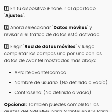
1️⃣
En tu dispositivo iPhone, ir al apartado
"
Ajustes
".
2️⃣
Ahora seleccionar "
Datos móviles
" y
revisar si el trafico de datos está activado.
3️⃣
Elegir "
Red de datos móviles
" y luego
completar los campos uno por uno con los
datos de Avantel mostrados mas abajo:
APN: lte.avantel.com.co
Nombre de usuario: (No definido o vacío)
Contraseña: (No definido o vacío)
Opcional:
También puedes completar los
ajustes del APN MMS para Avantel en iOS. Para