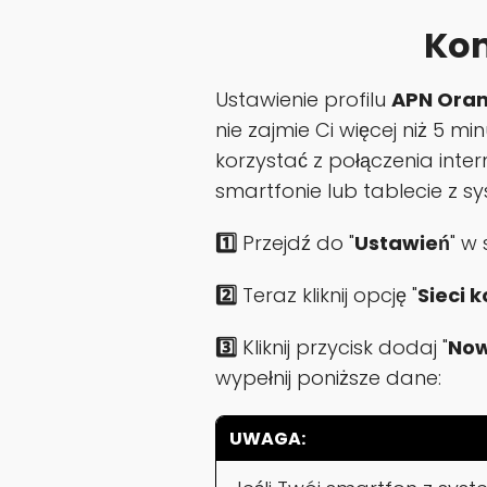
Kon
Ustawienie profilu
APN Oran
nie zajmie Ci więcej niż 5 m
korzystać z połączenia in
smartfonie lub tablecie z 
1️⃣
Przejdź do "
Ustawień
" w
2️⃣
Teraz kliknij opcję "
Sieci
3️⃣
Kliknij przycisk dodaj "
Now
wypełnij poniższe dane:
UWAGA: