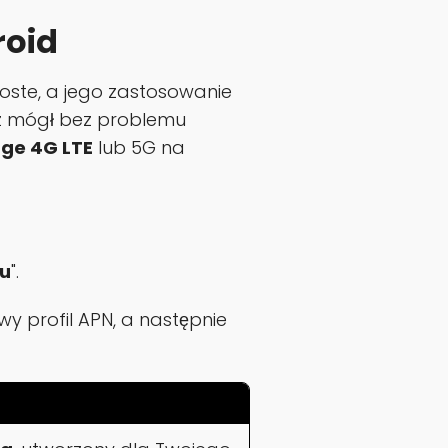
roid
oste, a jego zastosowanie
iesz mógł bez problemu
ge 4G LTE
lub 5G na
u
".
 profil APN, a następnie