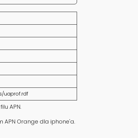
/uaprof.rdf
ilu APN.
 APN Orange dla iphone'a.