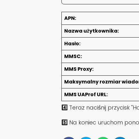
APN:
Nazwa użytkownika:
Hasło:
MMSC:
MMS Proxy:
Maksymalny rozmiar wiado
MMS UAProf URL:
4️⃣
Teraz naciśnij przycisk "
5️⃣
Na koniec uruchom ponow