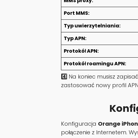
MMS proxy:
Port MMS:
Typ uwierzytelniania:
Typ APN:
Protokół APN:
Protokół roamingu APN:
4️⃣
Na koniec musisz zapisa
zastosować nowy profil AP
Konfi
Konfiguracja
Orange iPhon
połączenie z Internetem. Wy