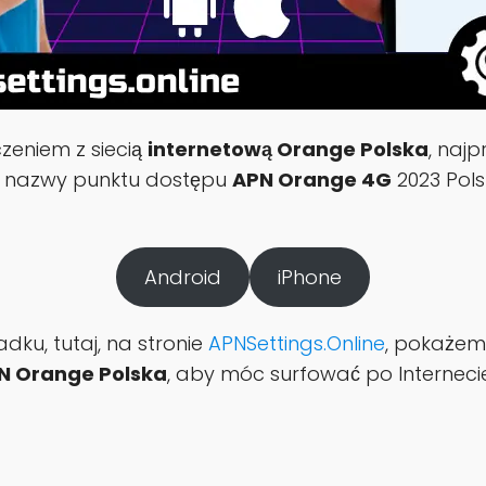
zeniem z siecią
internetową Orange Polska
, naj
e nazwy punktu dostępu
APN Orange 4G
2023 Pols
Android
iPhone
adku, tutaj, na stronie
APNSettings.Online
, pokażem
N Orange Polska
, aby móc surfować po Internecie