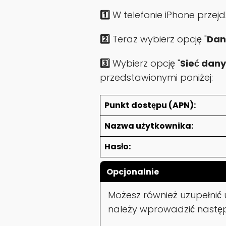
1️⃣
W telefonie iPhone przejd
2️⃣
Teraz wybierz opcję "
Dan
3️⃣
Wybierz opcję "
Sieć dan
przedstawionymi poniżej:
Punkt dostępu (APN):
Nazwa użytkownika:
Hasło:
Opcjonalnie
Możesz również uzupełnić 
należy wprowadzić następ