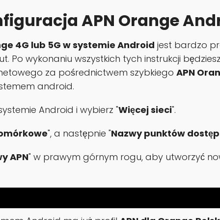
figuracja APN Orange And
ge 4G lub 5G w systemie Android
jest bardzo pr
inut. Po wykonaniu wszystkich tych instrukcji będz
ternetowego za pośrednictwem szybkiego
APN Oran
systemem android.
 systemie Android i wybierz "
Więcej sieci
".
 komórkowe
", a następnie "
Nazwy punktów dostęp
y APN
" w prawym górnym rogu, aby utworzyć nowy