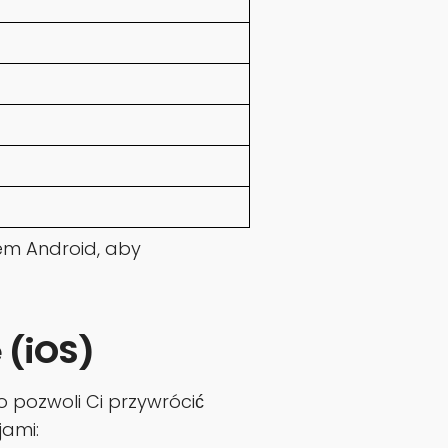
em Android, aby
 (iOS)
o pozwoli Ci przywrócić
jami: