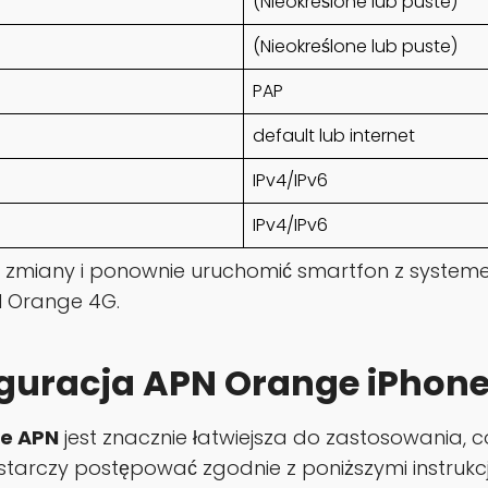
(Nieokreślone lub puste)
(Nieokreślone lub puste)
PAP
default lub internet
IPv4/IPv6
IPv4/IPv6
ć zmiany i ponownie uruchomić smartfon z system
N Orange 4G.
guracja APN Orange iPhone
e APN
jest znacznie łatwiejsza do zastosowania, c
starczy postępować zgodnie z poniższymi instrukc