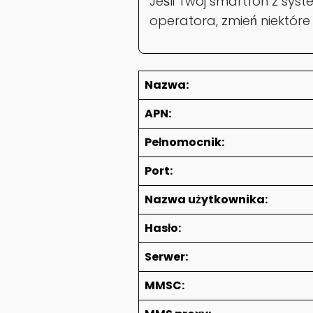
Jeśli Twój smartfon z sys
operatora, zmień niektóre
Nazwa:
APN:
Pełnomocnik:
Port:
Nazwa użytkownika:
Hasło:
Serwer:
MMSC: