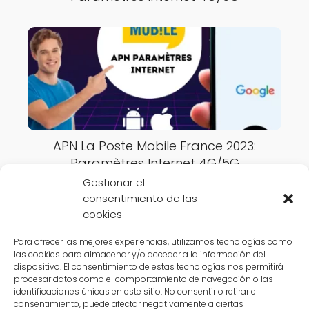
APN La Poste Mobile France 2023:
Paramètres Internet 4G/5G
Gestionar el
consentimiento de las
cookies
Para ofrecer las mejores experiencias, utilizamos tecnologías como
las cookies para almacenar y/o acceder a la información del
APN Settings Online
France Internet
APN Syma Mobile France
dispositivo. El consentimiento de estas tecnologías nos permitirá
procesar datos como el comportamiento de navegación o las
2023: Paramètres Internet 4G/5G
identificaciones únicas en este sitio. No consentir o retirar el
consentimiento, puede afectar negativamente a ciertas